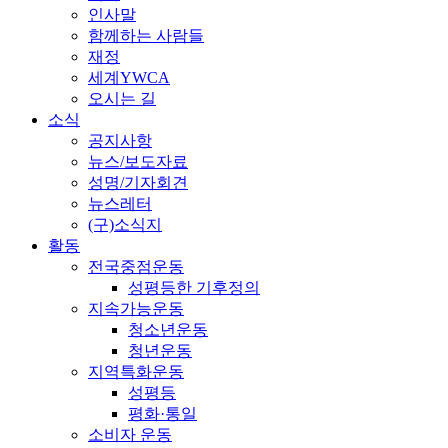
인사말
함께하는 사람들
재정
세계YWCA
오시는 길
소식
공지사항
뉴스/보도자료
성명/기자회견
뉴스레터
(구)소식지
활동
전국중점운동
성평등한 기후정의
지속가능운동
청소년운동
청년운동
지역특화운동
성평등
평화·통일
소비자 운동