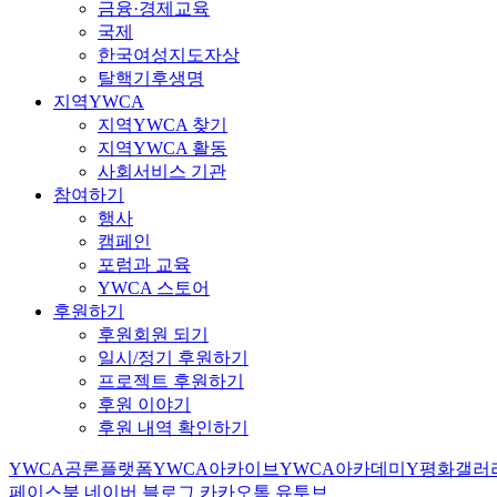
금융·경제교육
국제
한국여성지도자상
탈핵기후생명
지역YWCA
지역YWCA 찾기
지역YWCA 활동
사회서비스 기관
참여하기
행사
캠페인
포럼과 교육
YWCA 스토어
후원하기
후원회원 되기
일시/정기 후원하기
프로젝트 후원하기
후원 이야기
후원 내역 확인하기
YWCA공론플랫폼
YWCA아카이브
YWCA아카데미
Y평화갤러
페이스북
네이버 블로그
카카오톡
유투브