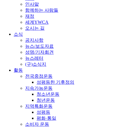
인사말
함께하는 사람들
재정
세계YWCA
오시는 길
소식
공지사항
뉴스/보도자료
성명/기자회견
뉴스레터
(구)소식지
활동
전국중점운동
성평등한 기후정의
지속가능운동
청소년운동
청년운동
지역특화운동
성평등
평화·통일
소비자 운동