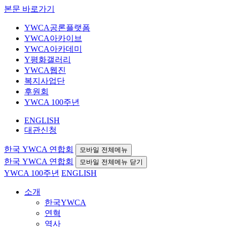
본문 바로가기
YWCA공론플랫폼
YWCA아카이브
YWCA아카데미
Y평화갤러리
YWCA웹진
복지사업단
후원회
YWCA 100주년
ENGLISH
대관신청
한국 YWCA 연합회
모바일 전체메뉴
한국 YWCA 연합회
모바일 전체메뉴 닫기
YWCA 100주년
ENGLISH
소개
한국YWCA
연혁
역사