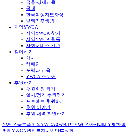
금융·경제교육
국제
한국여성지도자상
탈핵기후생명
지역YWCA
지역YWCA 찾기
지역YWCA 활동
사회서비스 기관
참여하기
행사
캠페인
포럼과 교육
YWCA 스토어
후원하기
후원회원 되기
일시/정기 후원하기
프로젝트 후원하기
후원 이야기
후원 내역 확인하기
YWCA공론플랫폼
YWCA아카이브
YWCA아카데미
Y평화갤
러리
YWCA웹진
복지사업단
후원회