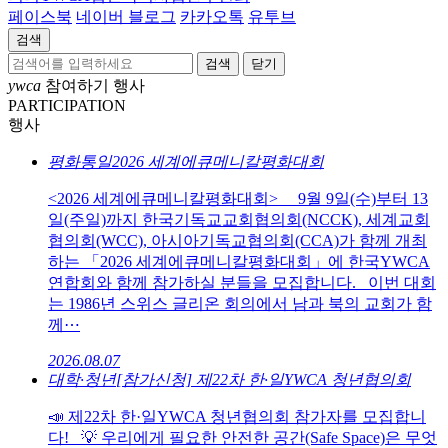
페이스북
네이버 블로그
카카오톡
유투브
검색
닫기
ywca
참여하기
행사
PARTICIPATION
행사
평화통일
2026 세계에큐메니칼평화대회
<2026 세계에큐메니칼평화대회> 9월 9일(수)부터 13
일(주일)까지 한국기독교교회협의회(NCCK), 세계교회
협의회(WCC), 아시아기독교협의회(CCA)가 함께 개최
하는 「2026 세계에큐메니칼평화대회」에 한국YWCA
연합회와 함께 참가하실 분들을 모집합니다. 이번 대회
는 1986년 스위스 글리온 회의에서 남과 북의 교회가 함
께⋯
2026.08.07
대학·청년
[참가신청] 제22차 한·일YWCA 청년협의회
📣 제22차 한·일YWCA 청년협의회 참가자를 모집합니
다! 💡 우리에게 필요한 안전한 공간(Safe Space)​은 무엇