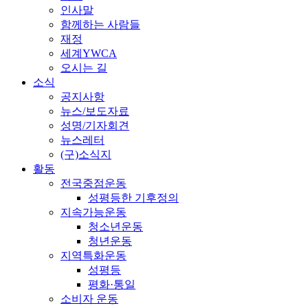
인사말
함께하는 사람들
재정
세계YWCA
오시는 길
소식
공지사항
뉴스/보도자료
성명/기자회견
뉴스레터
(구)소식지
활동
전국중점운동
성평등한 기후정의
지속가능운동
청소년운동
청년운동
지역특화운동
성평등
평화·통일
소비자 운동