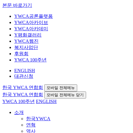
본문 바로가기
YWCA공론플랫폼
YWCA아카이브
YWCA아카데미
Y평화갤러리
YWCA웹진
복지사업단
후원회
YWCA 100주년
ENGLISH
대관신청
한국 YWCA 연합회
모바일 전체메뉴
한국 YWCA 연합회
모바일 전체메뉴 닫기
YWCA 100주년
ENGLISH
소개
한국YWCA
연혁
역사