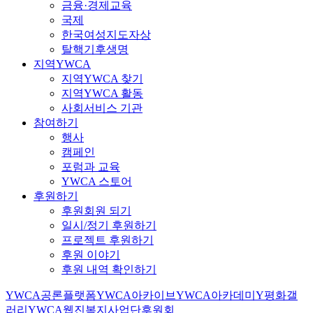
금융·경제교육
국제
한국여성지도자상
탈핵기후생명
지역YWCA
지역YWCA 찾기
지역YWCA 활동
사회서비스 기관
참여하기
행사
캠페인
포럼과 교육
YWCA 스토어
후원하기
후원회원 되기
일시/정기 후원하기
프로젝트 후원하기
후원 이야기
후원 내역 확인하기
YWCA공론플랫폼
YWCA아카이브
YWCA아카데미
Y평화갤
러리
YWCA웹진
복지사업단
후원회