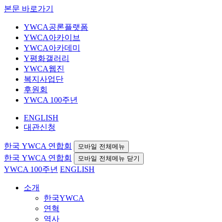
본문 바로가기
YWCA공론플랫폼
YWCA아카이브
YWCA아카데미
Y평화갤러리
YWCA웹진
복지사업단
후원회
YWCA 100주년
ENGLISH
대관신청
한국 YWCA 연합회
모바일 전체메뉴
한국 YWCA 연합회
모바일 전체메뉴 닫기
YWCA 100주년
ENGLISH
소개
한국YWCA
연혁
역사