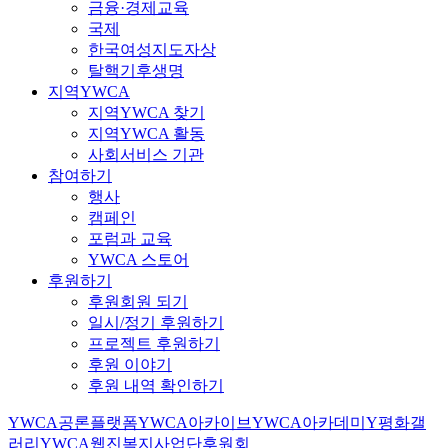
금융·경제교육
국제
한국여성지도자상
탈핵기후생명
지역YWCA
지역YWCA 찾기
지역YWCA 활동
사회서비스 기관
참여하기
행사
캠페인
포럼과 교육
YWCA 스토어
후원하기
후원회원 되기
일시/정기 후원하기
프로젝트 후원하기
후원 이야기
후원 내역 확인하기
YWCA공론플랫폼
YWCA아카이브
YWCA아카데미
Y평화갤
러리
YWCA웹진
복지사업단
후원회