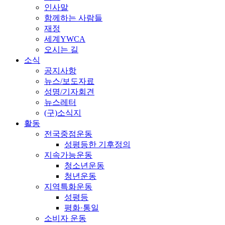
인사말
함께하는 사람들
재정
세계YWCA
오시는 길
소식
공지사항
뉴스/보도자료
성명/기자회견
뉴스레터
(구)소식지
활동
전국중점운동
성평등한 기후정의
지속가능운동
청소년운동
청년운동
지역특화운동
성평등
평화·통일
소비자 운동