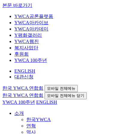
본문 바로가기
YWCA공론플랫폼
YWCA아카이브
YWCA아카데미
Y평화갤러리
YWCA웹진
복지사업단
후원회
YWCA 100주년
ENGLISH
대관신청
한국 YWCA 연합회
모바일 전체메뉴
한국 YWCA 연합회
모바일 전체메뉴 닫기
YWCA 100주년
ENGLISH
소개
한국YWCA
연혁
역사