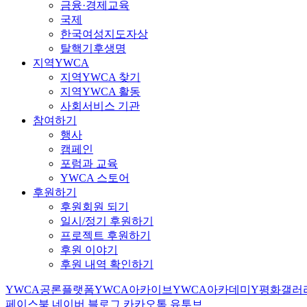
금융·경제교육
국제
한국여성지도자상
탈핵기후생명
지역YWCA
지역YWCA 찾기
지역YWCA 활동
사회서비스 기관
참여하기
행사
캠페인
포럼과 교육
YWCA 스토어
후원하기
후원회원 되기
일시/정기 후원하기
프로젝트 후원하기
후원 이야기
후원 내역 확인하기
YWCA공론플랫폼
YWCA아카이브
YWCA아카데미
Y평화갤러
페이스북
네이버 블로그
카카오톡
유투브