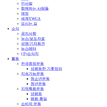
인사말
함께하는 사람들
재정
세계YWCA
오시는 길
소식
공지사항
뉴스/보도자료
성명/기자회견
뉴스레터
(구)소식지
활동
전국중점운동
성평등한 기후정의
지속가능운동
청소년운동
청년운동
지역특화운동
성평등
평화·통일
소비자 운동