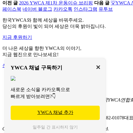
이전 글
2026 YWCA 제1차 운동이슈 브리핑
다음 글
💡YWCA A
페이스북
네이버 블로그
카카오톡
인스타그램
유투브
한국YWCA와 함께 세상을 바꿔주세요.
당신의 후원이 빛이 되어 세상은 더욱 밝아집니다.
지금 후원하기
더 나은 세상을 향한 YWCA의 이야기,
지금 웹진으로 만나보세요!
신청하기
✕
YWCA 채널 구독하기
이용약관
개인정보처리방침
문의하기
새로운 소식을 카카오톡으로
빠르게 받아보려면?👇
서울특별시 중구 명동길 73
(명동1가 1-3) 한국YWCA연
TEL 02-774-9702-7
FAX 02-774-9724
이메일 koreaywca@ywca.or.kr
YWCA 채널 추가
(사)한국YWCA연합회
사업자등록번호: 201-82-01078
대표
일주일 간 표시하지 않기
Copyright 2020 한국YWCA연합회
All Rights Reserved.