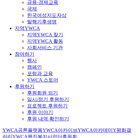
금융·경제교육
국제
한국여성지도자상
탈핵기후생명
지역YWCA
지역YWCA 찾기
지역YWCA 활동
사회서비스 기관
참여하기
행사
캠페인
포럼과 교육
YWCA 스토어
후원하기
후원회원 되기
일시/정기 후원하기
프로젝트 후원하기
후원 이야기
후원 내역 확인하기
YWCA공론플랫폼
YWCA아카이브
YWCA아카데미
Y평화갤
러리
YWCA웹진
복지사업단
후원회