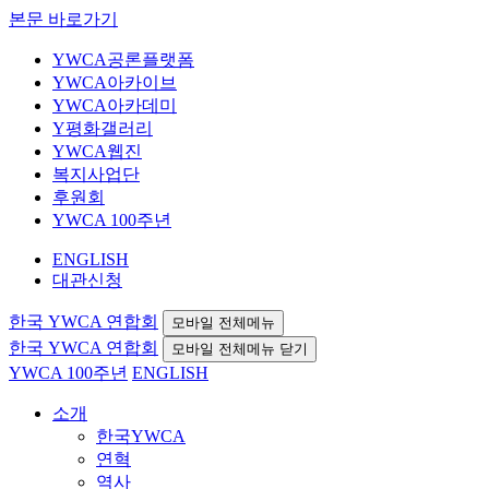
본문 바로가기
YWCA공론플랫폼
YWCA아카이브
YWCA아카데미
Y평화갤러리
YWCA웹진
복지사업단
후원회
YWCA 100주년
ENGLISH
대관신청
한국 YWCA 연합회
모바일 전체메뉴
한국 YWCA 연합회
모바일 전체메뉴 닫기
YWCA 100주년
ENGLISH
소개
한국YWCA
연혁
역사