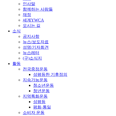
인사말
함께하는 사람들
재정
세계YWCA
오시는 길
소식
공지사항
뉴스/보도자료
성명/기자회견
뉴스레터
(구)소식지
활동
전국중점운동
성평등한 기후정의
지속가능운동
청소년운동
청년운동
지역특화운동
성평등
평화·통일
소비자 운동