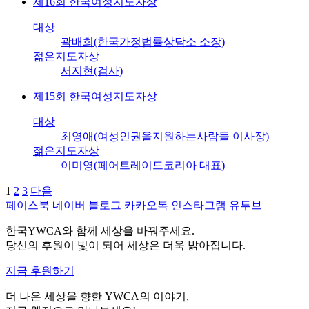
제16회 한국여성지도자상
대상
곽배희(한국가정법률상담소 소장)
젊은지도자상
서지현(검사)
제15회 한국여성지도자상
대상
최영애(여성인권을지원하는사람들 이사장)
젊은지도자상
이미영(페어트레이드코리아 대표)
1
2
3
다음
페이스북
네이버 블로그
카카오톡
인스타그램
유투브
한국YWCA와 함께 세상을 바꿔주세요.
당신의 후원이 빛이 되어 세상은 더욱 밝아집니다.
지금 후원하기
더 나은 세상을 향한 YWCA의 이야기,