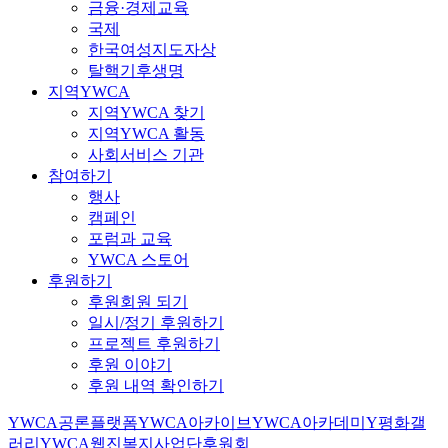
금융·경제교육
국제
한국여성지도자상
탈핵기후생명
지역YWCA
지역YWCA 찾기
지역YWCA 활동
사회서비스 기관
참여하기
행사
캠페인
포럼과 교육
YWCA 스토어
후원하기
후원회원 되기
일시/정기 후원하기
프로젝트 후원하기
후원 이야기
후원 내역 확인하기
YWCA공론플랫폼
YWCA아카이브
YWCA아카데미
Y평화갤
러리
YWCA웹진
복지사업단
후원회