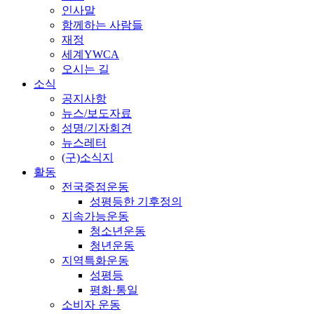
인사말
함께하는 사람들
재정
세계YWCA
오시는 길
소식
공지사항
뉴스/보도자료
성명/기자회견
뉴스레터
(구)소식지
활동
전국중점운동
성평등한 기후정의
지속가능운동
청소년운동
청년운동
지역특화운동
성평등
평화·통일
소비자 운동