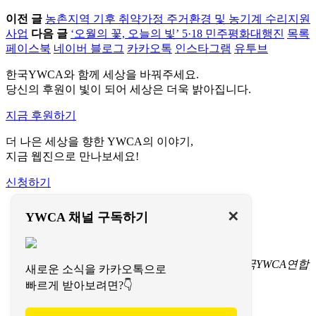
이전 글
농촌지역 기후 취약가정 주거환경 및 농기계 수리지원
사업
다음 글
‘오월의 꽃, 오늘의 빛’ 5·18 민주평화대행진
목록
페이스북
네이버 블로그
카카오톡
인스타그램
유투브
한국YWCA와 함께 세상을 바꿔주세요.
당신의 후원이 빛이 되어 세상은 더욱 밝아집니다.
지금 후원하기
더 나은 세상을 향한 YWCA의 이야기,
지금 웹진으로 만나보세요!
신청하기
이용약관
✕
YWCA 채널 구독하기
개인정보처리방침
문의하기
서울특별시 중구 명동길 73
(명동1가 1-3) 한국YWCA연합
새로운 소식을 카카오톡으로
회 회관(페이지명동) 4층
빠르게 받아보려면?👇
TEL 02-774-9702-7
FAX 02-774-9724
이메일 koreaywca@ywca.or.kr