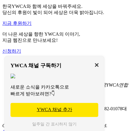
한국YWCA와 함께 세상을 바꿔주세요.
당신의 후원이 빛이 되어 세상은 더욱 밝아집니다.
지금 후원하기
더 나은 세상을 향한 YWCA의 이야기,
지금 웹진으로 만나보세요!
신청하기
이용약관
✕
YWCA 채널 구독하기
개인정보처리방침
문의하기
서울특별시 중구 명동길 73
(명동1가 1-3) 한국YWCA연합
새로운 소식을 카카오톡으로
회 회관(페이지명동) 4층
빠르게 받아보려면?👇
TEL 02-774-9702-7
FAX 02-774-9724
이메일 koreaywca@ywca.or.kr
(사)한국YWCA연합회
사업자등록번호: 201-82-01078
대
YWCA 채널 추가
표: 조은영
일주일 간 표시하지 않기
Copyright 2020 한국YWCA연합회
All Rights Reserved.