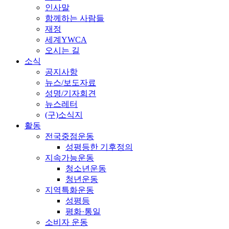
인사말
함께하는 사람들
재정
세계YWCA
오시는 길
소식
공지사항
뉴스/보도자료
성명/기자회견
뉴스레터
(구)소식지
활동
전국중점운동
성평등한 기후정의
지속가능운동
청소년운동
청년운동
지역특화운동
성평등
평화·통일
소비자 운동