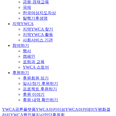
금융·경제교육
국제
한국여성지도자상
탈핵기후생명
지역YWCA
지역YWCA 찾기
지역YWCA 활동
사회서비스 기관
참여하기
행사
캠페인
포럼과 교육
YWCA 스토어
후원하기
후원회원 되기
일시/정기 후원하기
프로젝트 후원하기
후원 이야기
후원 내역 확인하기
YWCA공론플랫폼
YWCA아카이브
YWCA아카데미
Y평화갤
러리
YWCA웹진
복지사업단
후원회