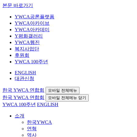
본문 바로가기
YWCA공론플랫폼
YWCA아카이브
YWCA아카데미
Y평화갤러리
YWCA웹진
복지사업단
후원회
YWCA 100주년
ENGLISH
대관신청
한국 YWCA 연합회
모바일 전체메뉴
한국 YWCA 연합회
모바일 전체메뉴 닫기
YWCA 100주년
ENGLISH
소개
한국YWCA
연혁
역사