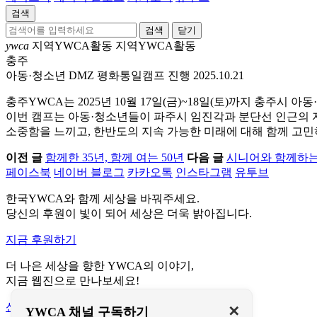
검색
닫기
ywca
지역YWCA활동
지역YWCA활동
충주
아동·청소년 DMZ 평화통일캠프 진행
2025.10.21
충주YWCA는 2025년 10월 17일(금)~18일(토)까지 충주시 
이번 캠프는 아동·청소년들이 파주시 임진각과 분단선 인근의 
소중함을 느끼고, 한반도의 지속 가능한 미래에 대해 함께 고민
이전 글
함께한 35년, 함께 여는 50년
다음 글
시니어와 함께하는
페이스북
네이버 블로그
카카오톡
인스타그램
유투브
한국YWCA와 함께 세상을 바꿔주세요.
당신의 후원이 빛이 되어 세상은 더욱 밝아집니다.
지금 후원하기
더 나은 세상을 향한 YWCA의 이야기,
지금 웹진으로 만나보세요!
신청하기
✕
YWCA 채널 구독하기