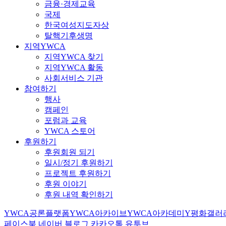
금융·경제교육
국제
한국여성지도자상
탈핵기후생명
지역YWCA
지역YWCA 찾기
지역YWCA 활동
사회서비스 기관
참여하기
행사
캠페인
포럼과 교육
YWCA 스토어
후원하기
후원회원 되기
일시/정기 후원하기
프로젝트 후원하기
후원 이야기
후원 내역 확인하기
YWCA공론플랫폼
YWCA아카이브
YWCA아카데미
Y평화갤러
페이스북
네이버 블로그
카카오톡
유투브