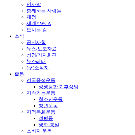
인사말
함께하는 사람들
재정
세계YWCA
오시는 길
소식
공지사항
뉴스/보도자료
성명/기자회견
뉴스레터
(구)소식지
활동
전국중점운동
성평등한 기후정의
지속가능운동
청소년운동
청년운동
지역특화운동
성평등
평화·통일
소비자 운동