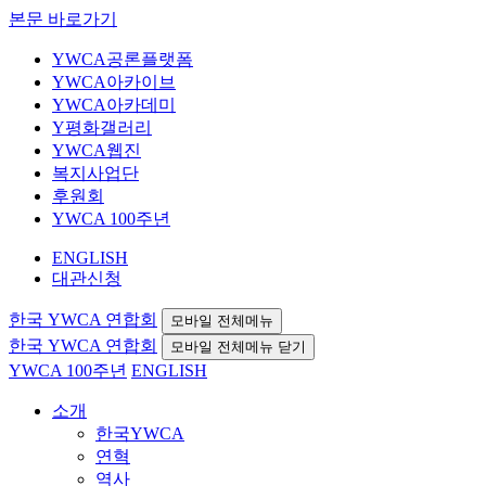
본문 바로가기
YWCA공론플랫폼
YWCA아카이브
YWCA아카데미
Y평화갤러리
YWCA웹진
복지사업단
후원회
YWCA 100주년
ENGLISH
대관신청
한국 YWCA 연합회
모바일 전체메뉴
한국 YWCA 연합회
모바일 전체메뉴 닫기
YWCA 100주년
ENGLISH
소개
한국YWCA
연혁
역사