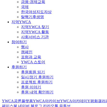
금융·경제교육
국제
한국여성지도자상
탈핵기후생명
지역YWCA
지역YWCA 찾기
지역YWCA 활동
사회서비스 기관
참여하기
행사
캠페인
포럼과 교육
YWCA 스토어
후원하기
후원회원 되기
일시/정기 후원하기
프로젝트 후원하기
후원 이야기
후원 내역 확인하기
YWCA공론플랫폼
YWCA아카이브
YWCA아카데미
Y평화갤러
페이스북
네이버 블로그
카카오톡
유투브