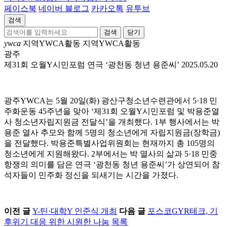
페이스북
네이버 블로그
카카오톡
유투브
검색
닫기
ywca
지역YWCA활동
지역YWCA활동
광주
제31회 오월Y시민포럼 연극 ‘광천동 청년 용준씨’
2025.05.20
광주YWCA는 5월 20일(화) 광산구청소년수련관에서 5·18 민
주화운동 45주년을 맞아 ‘제31회 오월Y시민포럼 및 박용준열
사 청소년자립지원금 전달식’을 개최했다. 1부 행사에서는 박
용준 열사 추모와 함께 5명의 청소년에게 자립지원금(장학금)
을 전달했다. 박용준특별사업위원회는 현재까지 총 105명의
청소년에게 지원해왔다. 2부에서는 박 열사의 삶과 5·18 민중
항쟁의 의미를 담은 연극 ‘광천동 청년 용준씨’가 상연되어 참
석자들이 민주화 정신을 되새기는 시간을 가졌다.
이전 글
Y-틴·대학Y 인준식 개최
다음 글
포스코GYR테크, 기
후위기 대응 위한 시원한 나눔
목록