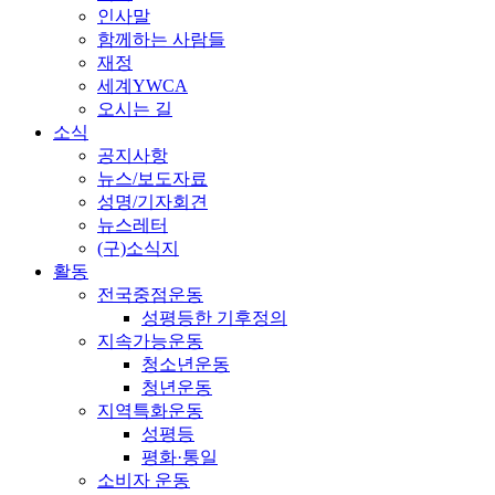
인사말
함께하는 사람들
재정
세계YWCA
오시는 길
소식
공지사항
뉴스/보도자료
성명/기자회견
뉴스레터
(구)소식지
활동
전국중점운동
성평등한 기후정의
지속가능운동
청소년운동
청년운동
지역특화운동
성평등
평화·통일
소비자 운동