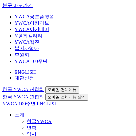
본문 바로가기
YWCA공론플랫폼
YWCA아카이브
YWCA아카데미
Y평화갤러리
YWCA웹진
복지사업단
후원회
YWCA 100주년
ENGLISH
대관신청
한국 YWCA 연합회
모바일 전체메뉴
한국 YWCA 연합회
모바일 전체메뉴 닫기
YWCA 100주년
ENGLISH
소개
한국YWCA
연혁
역사