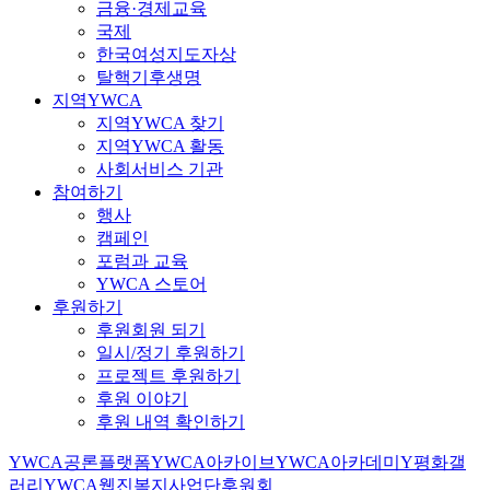
금융·경제교육
국제
한국여성지도자상
탈핵기후생명
지역YWCA
지역YWCA 찾기
지역YWCA 활동
사회서비스 기관
참여하기
행사
캠페인
포럼과 교육
YWCA 스토어
후원하기
후원회원 되기
일시/정기 후원하기
프로젝트 후원하기
후원 이야기
후원 내역 확인하기
YWCA공론플랫폼
YWCA아카이브
YWCA아카데미
Y평화갤
러리
YWCA웹진
복지사업단
후원회