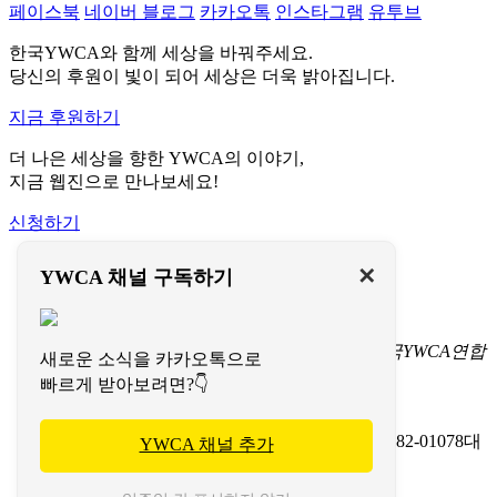
페이스북
네이버 블로그
카카오톡
인스타그램
유투브
한국YWCA와 함께 세상을 바꿔주세요.
당신의 후원이 빛이 되어 세상은 더욱 밝아집니다.
지금 후원하기
더 나은 세상을 향한 YWCA의 이야기,
지금 웹진으로 만나보세요!
신청하기
이용약관
✕
YWCA 채널 구독하기
개인정보처리방침
문의하기
서울특별시 중구 명동길 73
(명동1가 1-3) 한국YWCA연합
새로운 소식을 카카오톡으로
회 회관(페이지명동) 4층
빠르게 받아보려면?👇
TEL 02-774-9702-7
FAX 02-774-9724
이메일 koreaywca@ywca.or.kr
(사)한국YWCA연합회
사업자등록번호: 201-82-01078
대
YWCA 채널 추가
표: 조은영