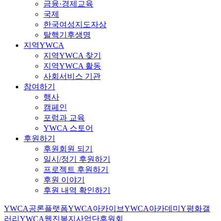
금융·경제교육
국제
한국여성지도자상
탈핵기후생명
지역YWCA
지역YWCA 찾기
지역YWCA 활동
사회서비스 기관
참여하기
행사
캠페인
포럼과 교육
YWCA 스토어
후원하기
후원회원 되기
일시/정기 후원하기
프로젝트 후원하기
후원 이야기
후원 내역 확인하기
YWCA공론플랫폼
YWCA아카이브
YWCA아카데미
Y평화갤
러리
YWCA웹진
복지사업단
후원회