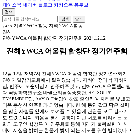
페이스북
네이버 블로그
카카오톡
유투브
검색
닫기
ywca
지역YWCA활동
지역YWCA활동
진해
진해YWCA 어울림 합창단 정기연주회
2024.12.12
진해YWCA 어울림 합창단 정기연주회
12월 12일 저녁7시 진해YWCA 어울림 합창단 정기연주회가
진해제일감리교회에서 펼쳐졌습니다. 지휘에 정태석 지휘자
님, 반주에 오순아님이 연주해주셨고, 진해YWCA 우쿨렐레팀
과 국방과학연구소 바랄소리남성중창단, SEI SOLIST
ENSEMBLE팀, AnYiO Trio팀이 찬조 출연하여 자리를 빛냈고
더욱 풍성한 연주회가 되었습니다. 한 해 동안 갈고 닦은 실력
을 많은 사람들 앞에서 보여줄 수 있음에 단원들 모두 감사기
도 드렸습니다. 화음을 통해 경쟁이 아닌 서로를 배려하는 문
화의 도구인 합창은 이 연주회를 통해 미래가 불확실한 이 시
대에 세상을 밝히는 한줄기 빛이 되는 서로를 위한 밤이었다고