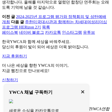
생각합니다. 올해를 마지막으로 열렸던 합창단 연주회는 오래
도록 기억에 남을 것 같습니다.
이전 글
2024-2025년 프로그램 평가와 정책회의 및 성탄예배
개최
다음 글
주한미국대사관과 함께하는 차세대여성리더십
프로그램 HERizon 2기
목록
페이스북
네이버 블로그
카카오톡
인스타그램
유투브
한국YWCA와 함께 세상을 바꿔주세요.
당신의 후원이 빛이 되어 세상은 더욱 밝아집니다.
지금 후원하기
더 나은 세상을 향한 YWCA의 이야기,
지금 웹진으로 만나보세요!
신청하기
이용약관
✕
YWCA 채널 구독하기
개인정보처리방침
문의하기
서울특별시 중구 명동길 73
(명동1가 1-3) 한국YWCA연합
새로운 소식을 카카오톡으로