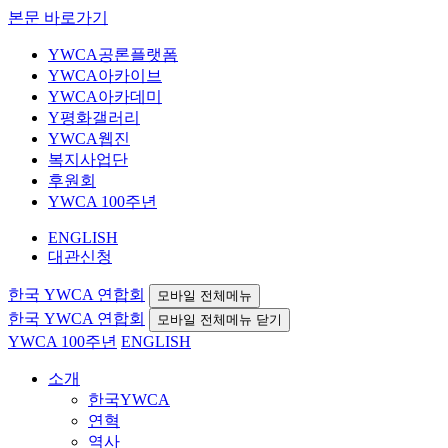
본문 바로가기
YWCA공론플랫폼
YWCA아카이브
YWCA아카데미
Y평화갤러리
YWCA웹진
복지사업단
후원회
YWCA 100주년
ENGLISH
대관신청
한국 YWCA 연합회
모바일 전체메뉴
한국 YWCA 연합회
모바일 전체메뉴 닫기
YWCA 100주년
ENGLISH
소개
한국YWCA
연혁
역사