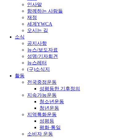
인사말
함께하는 사람들
재정
세계YWCA
오시는 길
소식
공지사항
뉴스/보도자료
성명/기자회견
뉴스레터
(구)소식지
활동
전국중점운동
성평등한 기후정의
지속가능운동
청소년운동
청년운동
지역특화운동
성평등
평화·통일
소비자 운동