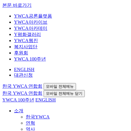
본문 바로가기
YWCA공론플랫폼
YWCA아카이브
YWCA아카데미
Y평화갤러리
YWCA웹진
복지사업단
후원회
YWCA 100주년
ENGLISH
대관신청
한국 YWCA 연합회
모바일 전체메뉴
한국 YWCA 연합회
모바일 전체메뉴 닫기
YWCA 100주년
ENGLISH
소개
한국YWCA
연혁
역사