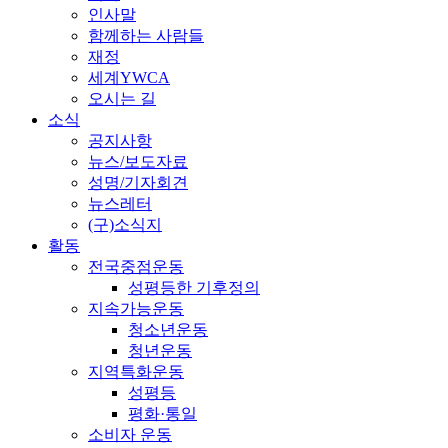
인사말
함께하는 사람들
재정
세계YWCA
오시는 길
소식
공지사항
뉴스/보도자료
성명/기자회견
뉴스레터
(구)소식지
활동
전국중점운동
성평등한 기후정의
지속가능운동
청소년운동
청년운동
지역특화운동
성평등
평화·통일
소비자 운동