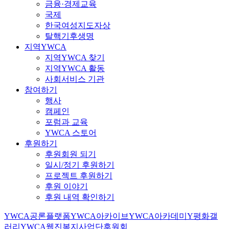
금융·경제교육
국제
한국여성지도자상
탈핵기후생명
지역YWCA
지역YWCA 찾기
지역YWCA 활동
사회서비스 기관
참여하기
행사
캠페인
포럼과 교육
YWCA 스토어
후원하기
후원회원 되기
일시/정기 후원하기
프로젝트 후원하기
후원 이야기
후원 내역 확인하기
YWCA공론플랫폼
YWCA아카이브
YWCA아카데미
Y평화갤
러리
YWCA웹진
복지사업단
후원회