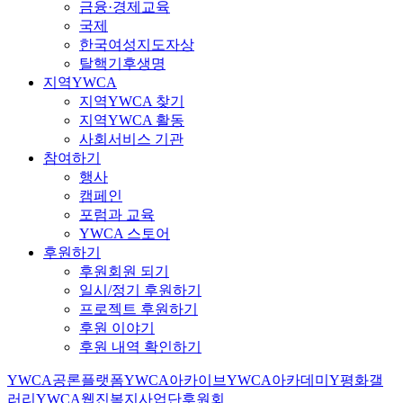
금융·경제교육
국제
한국여성지도자상
탈핵기후생명
지역YWCA
지역YWCA 찾기
지역YWCA 활동
사회서비스 기관
참여하기
행사
캠페인
포럼과 교육
YWCA 스토어
후원하기
후원회원 되기
일시/정기 후원하기
프로젝트 후원하기
후원 이야기
후원 내역 확인하기
YWCA공론플랫폼
YWCA아카이브
YWCA아카데미
Y평화갤
러리
YWCA웹진
복지사업단
후원회