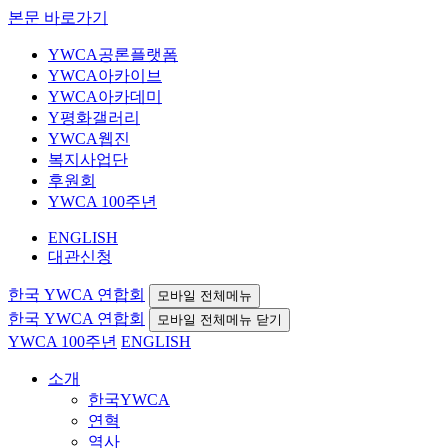
본문 바로가기
YWCA공론플랫폼
YWCA아카이브
YWCA아카데미
Y평화갤러리
YWCA웹진
복지사업단
후원회
YWCA 100주년
ENGLISH
대관신청
한국 YWCA 연합회
모바일 전체메뉴
한국 YWCA 연합회
모바일 전체메뉴 닫기
YWCA 100주년
ENGLISH
소개
한국YWCA
연혁
역사