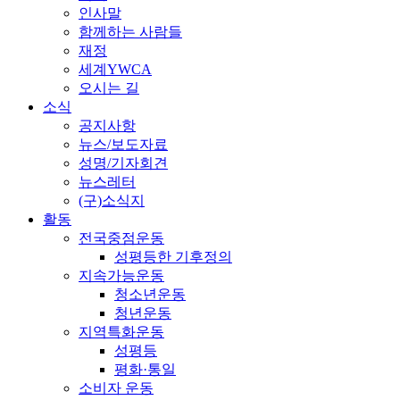
인사말
함께하는 사람들
재정
세계YWCA
오시는 길
소식
공지사항
뉴스/보도자료
성명/기자회견
뉴스레터
(구)소식지
활동
전국중점운동
성평등한 기후정의
지속가능운동
청소년운동
청년운동
지역특화운동
성평등
평화·통일
소비자 운동