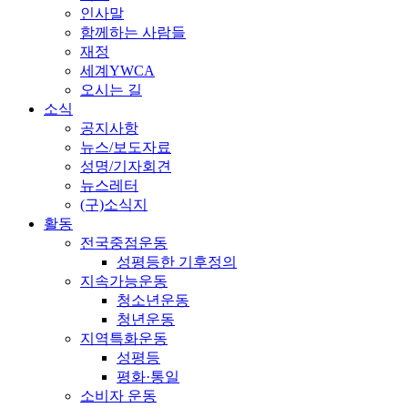
인사말
함께하는 사람들
재정
세계YWCA
오시는 길
소식
공지사항
뉴스/보도자료
성명/기자회견
뉴스레터
(구)소식지
활동
전국중점운동
성평등한 기후정의
지속가능운동
청소년운동
청년운동
지역특화운동
성평등
평화·통일
소비자 운동