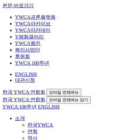
본문 바로가기
YWCA공론플랫폼
YWCA아카이브
YWCA아카데미
Y평화갤러리
YWCA웹진
복지사업단
후원회
YWCA 100주년
ENGLISH
대관신청
한국 YWCA 연합회
모바일 전체메뉴
한국 YWCA 연합회
모바일 전체메뉴 닫기
YWCA 100주년
ENGLISH
소개
한국YWCA
연혁
역사