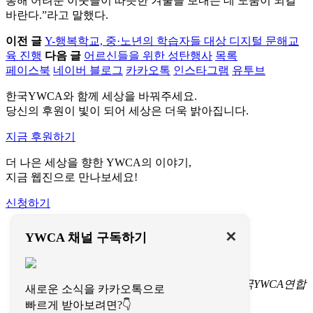
통해 어려운 이웃들이 따뜻한 겨울을 보내는 데 도움이 되길
바란다.”라고 말했다.
이전 글
Y-행복학교, 중·노년의 학습자들 대상 디지털 문해교
육 진행
다음 글
어르신들을 위한 성탄행사
목록
페이스북
네이버 블로그
카카오톡
인스타그램
유투브
한국YWCA와 함께 세상을 바꿔주세요.
당신의 후원이 빛이 되어 세상은 더욱 밝아집니다.
지금 후원하기
더 나은 세상을 향한 YWCA의 이야기,
지금 웹진으로 만나보세요!
신청하기
이용약관
✕
YWCA 채널 구독하기
개인정보처리방침
문의하기
서울특별시 중구 명동길 73
(명동1가 1-3) 한국YWCA연합
새로운 소식을 카카오톡으로
회 회관(페이지명동) 4층
빠르게 받아보려면?👇
TEL 02-774-9702-7
FAX 02-774-9724