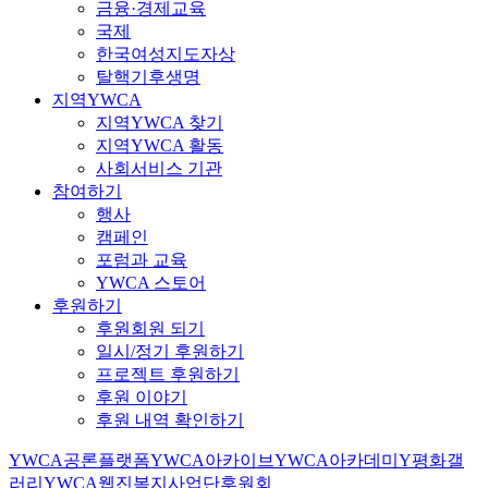
금융·경제교육
국제
한국여성지도자상
탈핵기후생명
지역YWCA
지역YWCA 찾기
지역YWCA 활동
사회서비스 기관
참여하기
행사
캠페인
포럼과 교육
YWCA 스토어
후원하기
후원회원 되기
일시/정기 후원하기
프로젝트 후원하기
후원 이야기
후원 내역 확인하기
YWCA공론플랫폼
YWCA아카이브
YWCA아카데미
Y평화갤
러리
YWCA웹진
복지사업단
후원회