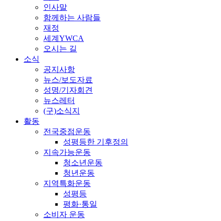
인사말
함께하는 사람들
재정
세계YWCA
오시는 길
소식
공지사항
뉴스/보도자료
성명/기자회견
뉴스레터
(구)소식지
활동
전국중점운동
성평등한 기후정의
지속가능운동
청소년운동
청년운동
지역특화운동
성평등
평화·통일
소비자 운동