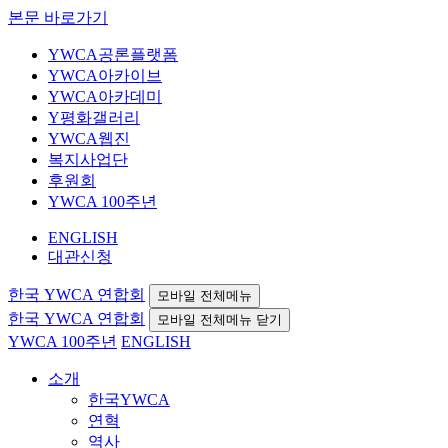
본문 바로가기
YWCA공론플랫폼
YWCA아카이브
YWCA아카데미
Y평화갤러리
YWCA웹진
복지사업단
후원회
YWCA 100주년
ENGLISH
대관신청
한국 YWCA 연합회
모바일 전체메뉴
한국 YWCA 연합회
모바일 전체메뉴 닫기
YWCA 100주년
ENGLISH
소개
한국YWCA
연혁
역사