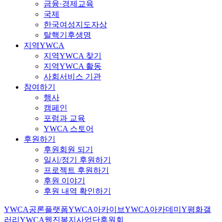
금융·경제교육
국제
한국여성지도자상
탈핵기후생명
지역YWCA
지역YWCA 찾기
지역YWCA 활동
사회서비스 기관
참여하기
행사
캠페인
포럼과 교육
YWCA 스토어
후원하기
후원회원 되기
일시/정기 후원하기
프로젝트 후원하기
후원 이야기
후원 내역 확인하기
YWCA공론플랫폼
YWCA아카이브
YWCA아카데미
Y평화갤
러리
YWCA웹진
복지사업단
후원회