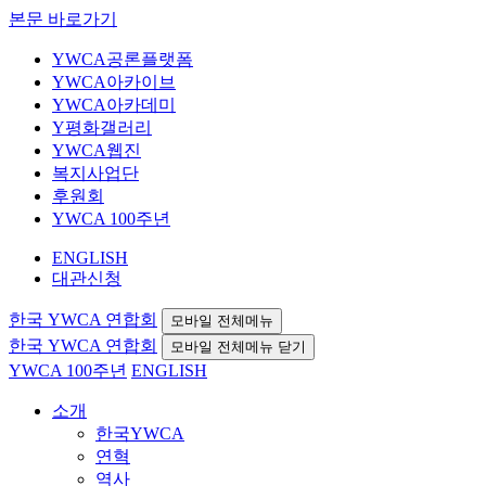
본문 바로가기
YWCA공론플랫폼
YWCA아카이브
YWCA아카데미
Y평화갤러리
YWCA웹진
복지사업단
후원회
YWCA 100주년
ENGLISH
대관신청
한국 YWCA 연합회
모바일 전체메뉴
한국 YWCA 연합회
모바일 전체메뉴 닫기
YWCA 100주년
ENGLISH
소개
한국YWCA
연혁
역사