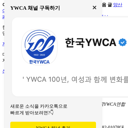
이전 글
추석 명절맞이 바자회 & 일일카페 운영
다음 글
양산
✕
YWCA 채널 구독하기
여성시민정책 토론회
목록
페이스북
네이버 블로그
카카오톡
인스타그램
유투브
한국YWCA와 함께 세상을 바꿔주세요.
당신의 후원이 빛이 되어 세상은 더욱 밝아집니다.
지금 후원하기
더 나은 세상을 향한 YWCA의 이야기,
지금 웹진으로 만나보세요!
신청하기
이용약관
개인정보처리방침
문의하기
서울특별시 중구 명동길 73
(명동1가 1-3) 한국YWCA연합
새로운 소식을 카카오톡으로
회 회관(페이지명동) 4층
빠르게 받아보려면?👇
TEL 02-774-9702-7
FAX 02-774-9724
이메일 koreaywca@ywca.or.kr
(사)한국YWCA연합회
사업자등록번호: 201-82-01078
대