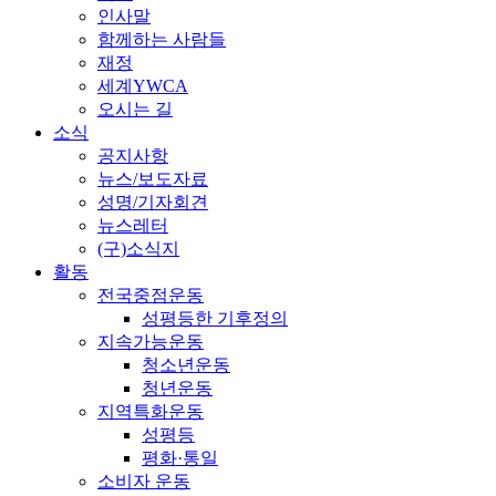
인사말
함께하는 사람들
재정
세계YWCA
오시는 길
소식
공지사항
뉴스/보도자료
성명/기자회견
뉴스레터
(구)소식지
활동
전국중점운동
성평등한 기후정의
지속가능운동
청소년운동
청년운동
지역특화운동
성평등
평화·통일
소비자 운동