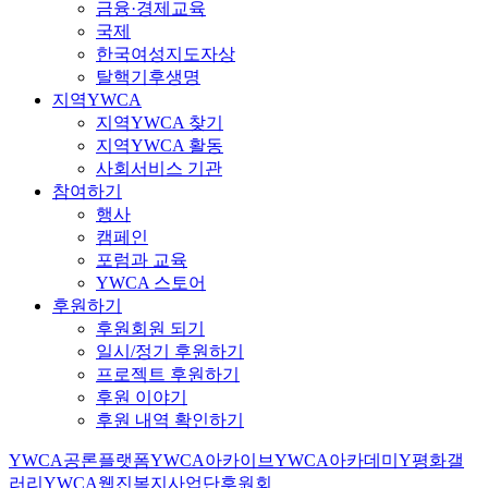
금융·경제교육
국제
한국여성지도자상
탈핵기후생명
지역YWCA
지역YWCA 찾기
지역YWCA 활동
사회서비스 기관
참여하기
행사
캠페인
포럼과 교육
YWCA 스토어
후원하기
후원회원 되기
일시/정기 후원하기
프로젝트 후원하기
후원 이야기
후원 내역 확인하기
YWCA공론플랫폼
YWCA아카이브
YWCA아카데미
Y평화갤
러리
YWCA웹진
복지사업단
후원회