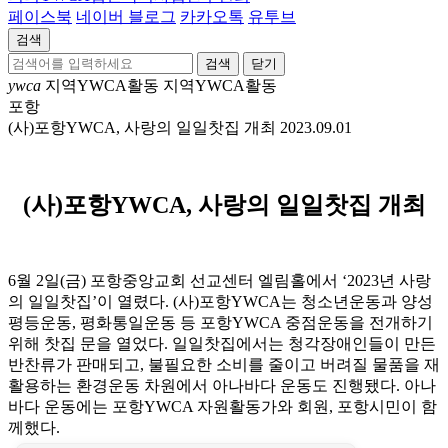
페이스북
네이버 블로그
카카오톡
유투브
검색
닫기
ywca
지역YWCA활동
지역YWCA활동
포항
(사)포항YWCA, 사랑의 일일찻집 개최
2023.09.01
(사)포항YWCA, 사랑의 일일찻집 개최
6월 2일(금) 포항중앙교회 선교센터 엘림홀에서 ‘2023년 사랑
의 일일찻집’이 열렸다. (사)포항YWCA는 청소년운동과 양성
평등운동, 평화통일운동 등 포항YWCA 중점운동을 전개하기
위해 찻집 문을 열었다. 일일찻집에서는 청각장애인들이 만든
반찬류가 판매되고, 불필요한 소비를 줄이고 버려질 물품을 재
활용하는 환경운동 차원에서 아나바다 운동도 진행됐다. 아나
바다 운동에는 포항YWCA 자원활동가와 회원, 포항시민이 함
께했다.