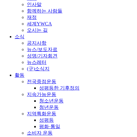
인사말
함께하는 사람들
재정
세계YWCA
오시는 길
소식
공지사항
뉴스/보도자료
성명/기자회견
뉴스레터
(구)소식지
활동
전국중점운동
성평등한 기후정의
지속가능운동
청소년운동
청년운동
지역특화운동
성평등
평화·통일
소비자 운동