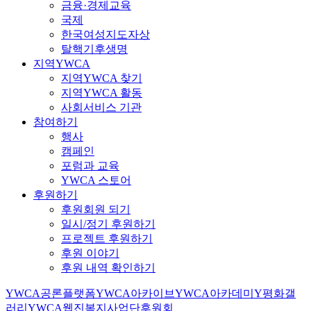
금융·경제교육
국제
한국여성지도자상
탈핵기후생명
지역YWCA
지역YWCA 찾기
지역YWCA 활동
사회서비스 기관
참여하기
행사
캠페인
포럼과 교육
YWCA 스토어
후원하기
후원회원 되기
일시/정기 후원하기
프로젝트 후원하기
후원 이야기
후원 내역 확인하기
YWCA공론플랫폼
YWCA아카이브
YWCA아카데미
Y평화갤
러리
YWCA웹진
복지사업단
후원회