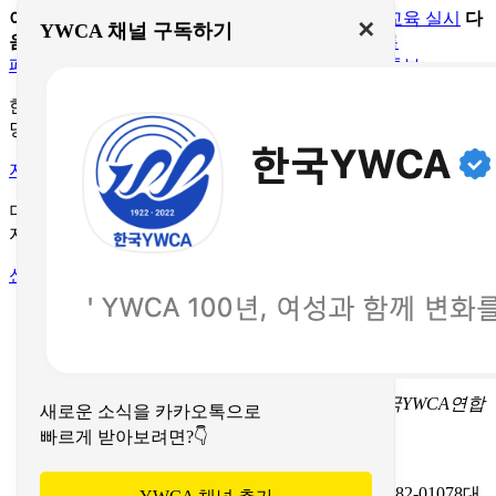
이전 글
인형극으로 특성화된 찾아가는 양성평등교육 실시
다
✕
YWCA 채널 구독하기
음 글
정전 70년 한반도 평화행동 캠페인 진행
목록
페이스북
네이버 블로그
카카오톡
인스타그램
유투브
한국YWCA와 함께 세상을 바꿔주세요.
당신의 후원이 빛이 되어 세상은 더욱 밝아집니다.
지금 후원하기
더 나은 세상을 향한 YWCA의 이야기,
지금 웹진으로 만나보세요!
신청하기
이용약관
개인정보처리방침
문의하기
서울특별시 중구 명동길 73
(명동1가 1-3) 한국YWCA연합
새로운 소식을 카카오톡으로
회 회관(페이지명동) 4층
빠르게 받아보려면?👇
TEL 02-774-9702-7
FAX 02-774-9724
이메일 koreaywca@ywca.or.kr
(사)한국YWCA연합회
사업자등록번호: 201-82-01078
대