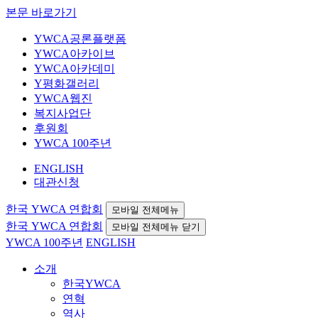
본문 바로가기
YWCA공론플랫폼
YWCA아카이브
YWCA아카데미
Y평화갤러리
YWCA웹진
복지사업단
후원회
YWCA 100주년
ENGLISH
대관신청
한국 YWCA 연합회
모바일 전체메뉴
한국 YWCA 연합회
모바일 전체메뉴 닫기
YWCA 100주년
ENGLISH
소개
한국YWCA
연혁
역사