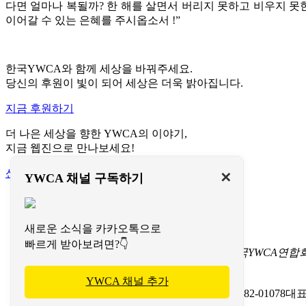
다면 얼마나 복될까? 한 해를 살면서 버리지 못하고 비우지 못
이어갈 수 있는 은혜를 주시옵소서 !”
한국YWCA와 함께 세상을 바꿔주세요.
당신의 후원이 빛이 되어 세상은 더욱 밝아집니다.
지금 후원하기
더 나은 세상을 향한 YWCA의 이야기,
지금 웹진으로 만나보세요!
신청하기
✕
YWCA 채널 구독하기
이용약관
개인정보처리방침
문의하기
새로운 소식을 카카오톡으로
빠르게 받아보려면?👇
서울특별시 중구 명동길 73
(명동1가 1-3) 한국YWCA연
TEL 02-774-9702-7
FAX 02-774-9724
이메일 koreaywca@ywca.or.kr
YWCA 채널 추가
(사)한국YWCA연합회
사업자등록번호: 201-82-01078
대표