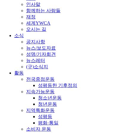
인사말
함께하는 사람들
재정
세계YWCA
오시는 길
소식
공지사항
뉴스/보도자료
성명/기자회견
뉴스레터
(구)소식지
활동
전국중점운동
성평등한 기후정의
지속가능운동
청소년운동
청년운동
지역특화운동
성평등
평화·통일
소비자 운동