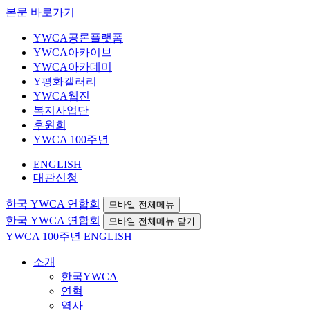
본문 바로가기
YWCA공론플랫폼
YWCA아카이브
YWCA아카데미
Y평화갤러리
YWCA웹진
복지사업단
후원회
YWCA 100주년
ENGLISH
대관신청
한국 YWCA 연합회
모바일 전체메뉴
한국 YWCA 연합회
모바일 전체메뉴 닫기
YWCA 100주년
ENGLISH
소개
한국YWCA
연혁
역사