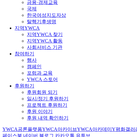
금융·경제교육
국제
한국여성지도자상
탈핵기후생명
지역YWCA
지역YWCA 찾기
지역YWCA 활동
사회서비스 기관
참여하기
행사
캠페인
포럼과 교육
YWCA 스토어
후원하기
후원회원 되기
일시/정기 후원하기
프로젝트 후원하기
후원 이야기
후원 내역 확인하기
YWCA공론플랫폼
YWCA아카이브
YWCA아카데미
Y평화갤러
페이스북
네이버 블로그
카카오톡
유투브