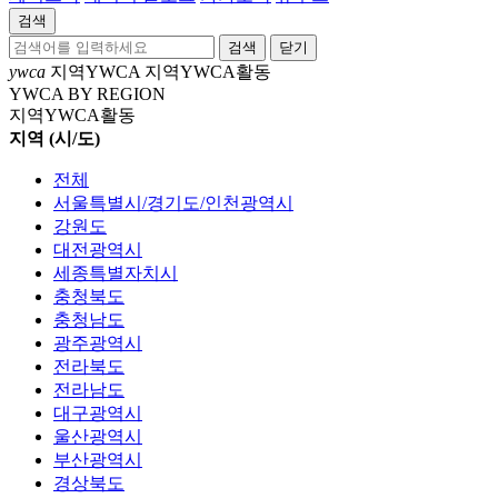
검색
닫기
ywca
지역YWCA
지역YWCA활동
YWCA BY REGION
지역YWCA활동
지역 (시/도)
전체
서울특별시/경기도/인천광역시
강원도
대전광역시
세종특별자치시
충청북도
충청남도
광주광역시
전라북도
전라남도
대구광역시
울산광역시
부산광역시
경상북도