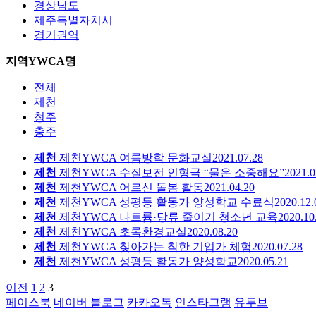
경상남도
제주특별자치시
경기권역
지역YWCA명
전체
제천
청주
충주
제천
제천YWCA 여름방학 문화교실
2021.07.28
제천
제천YWCA 수질보전 인형극 “물은 소중해요”
2021.0
제천
제천YWCA 어르신 돌봄 활동
2021.04.20
제천
제천YWCA 성평등 활동가 양성학교 수료식
2020.12.
제천
제천YWCA 나트륨·당류 줄이기 청소년 교육
2020.10
제천
제천YWCA 초록환경교실
2020.08.20
제천
제천YWCA 찾아가는 착한 기업가 체험
2020.07.28
제천
제천YWCA 성평등 활동가 양성학교
2020.05.21
이전
1
2
3
페이스북
네이버 블로그
카카오톡
인스타그램
유투브